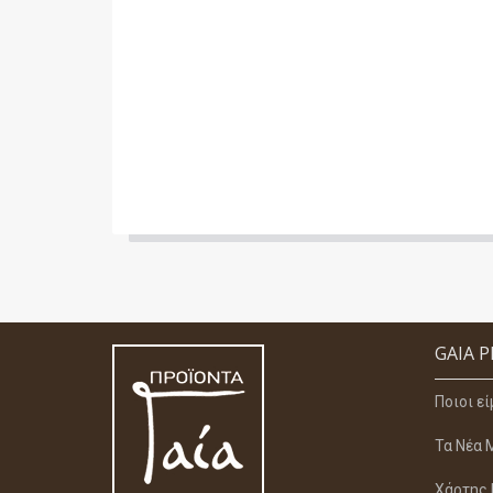
GAIA 
Ποιοι ε
Τα Νέα 
Χάρτης 