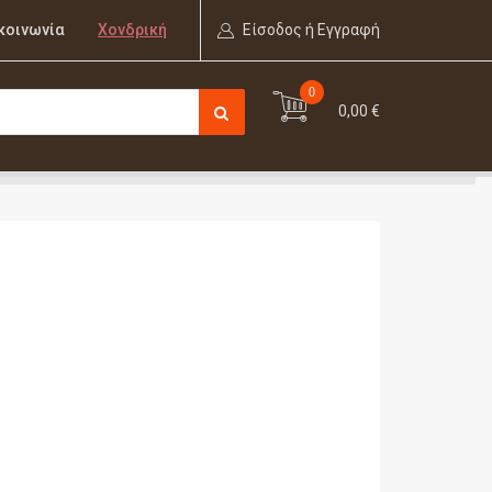
κοινωνία
Χονδρική
Είσοδος ή Εγγραφή
0
0,00 €