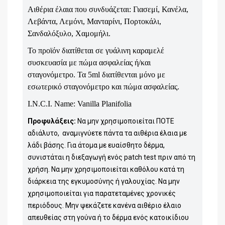
Αιθέρια έλαια που συνδυάζεται: Γιασεμί, Κανέλα,
Λεβάντα, Λεμόνι, Μανταρίνι, Πορτοκάλι,
Σανδαλόξυλο, Χαμομήλι.
Το προϊόν διατίθεται σε γυάλινη καραμελέ
συσκευασία με πώμα ασφαλείας ή/και
σταγονόμετρο. Τα 5ml διατίθενται μόνο με
εσωτερικό σταγονόμετρο και πώμα ασφαλείας.
I.N.C.I. Name: Vanilla Planifolia
Προφυλάξεις:
Να μην χρησιμοποιείται ΠΟΤΕ
αδιάλυτο, αναμιγνύετε πάντα τα αιθέρια έλαια με
λάδι βάσης. Για άτομα με ευαίσθητο δέρμα,
συνιστάται η διεξαγωγή ενός patch test πριν από τη
χρήση. Να μην χρησιμοποιείται καθόλου κατά τη
διάρκεια της εγκυμοσύνης ή γαλουχίας. Να μην
χρησιμοποιείται για παρατεταμένες χρονικές
περιόδους. Μην ψεκάζετε κανένα αιθέριο έλαιο
απευθείας στη γούνα ή το δέρμα ενός κατοικίδιου