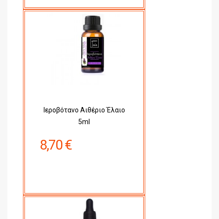
Ιεροβότανο Αιθέριο Έλαιο
5ml
8,70 €