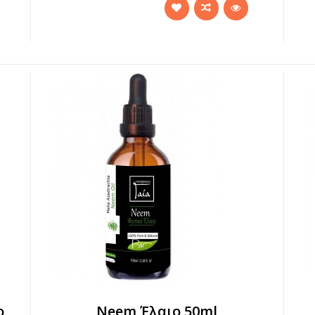
ο
Neem Έλαιο 50ml