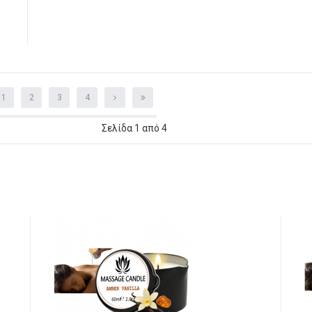
1
2
3
4
Σελίδα 1 από 4