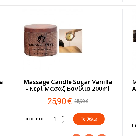
a
Massage Candle Sugar Vanilla
M
l
- Κερί Μασάζ Βανίλια 200ml
Α
25,90 €
25,90 €
Ποσότητα
Π