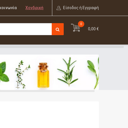
κοινωνία
Χονδρική
Είσοδος ή Εγγραφή
0
0,00 €