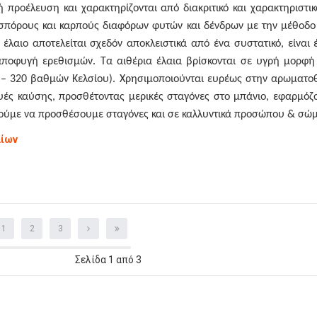
κή προέλευση και χαρακτηρίζονται από διακριτικό και χαρακτηρισ
, σπόρους και καρπούς διαφόρων φυτών και δένδρων με την μέθοδ
ο έλαιο αποτελείται σχεδόν αποκλειστικά από ένα συστατικό, είν
αποφυγή ερεθισμών. Τα αιθέρια έλαια βρίσκονται σε υγρή μορφή 
– 320 βαθμών Κελσίου). Χρησιμοποιούνται ευρέως στην αρωματοθε
ευές καύσης, προσθέτοντας μερικές σταγόνες στο μπάνιο, εφαρμό
ούμε να προσθέσουμε σταγόνες και σε καλλυντικά προσώπου & σώμ
αίων
1
2
3
Σελίδα 1 από 3